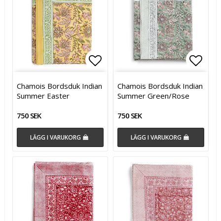
Lägg till i favoritlistan
Lägg till i favoritlistan
Lägg t
Lägg t
Chamois Bordsduk Indian
Chamois Bordsduk Indian
Summer Easter
Summer Green/Rose
750 SEK
750 SEK
LÄGG I VARUKORG
LÄGG I VARUKORG