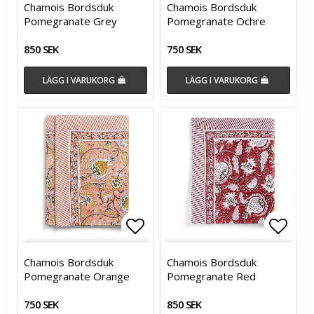
Chamois Bordsduk
Chamois Bordsduk
Pomegranate Grey
Pomegranate Ochre
850 SEK
750 SEK
LÄGG I VARUKORG
LÄGG I VARUKORG
Lägg till i favoritlistan
Lägg till i favoritlistan
Lägg t
Lägg t
Chamois Bordsduk
Chamois Bordsduk
Pomegranate Orange
Pomegranate Red
750 SEK
850 SEK