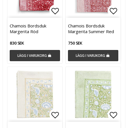
Lägg till i favoritlistan
Lägg till i favoritlistan
Lägg t
Lägg t
Chamois Bordsduk
Chamois Bordsduk
Margerita Röd
Margerita Summer Red
830 SEK
750 SEK
LÄGG I VARUKORG
LÄGG I VARUKORG
Lägg till i favoritlistan
Lägg till i favoritlistan
Lägg t
Lägg t