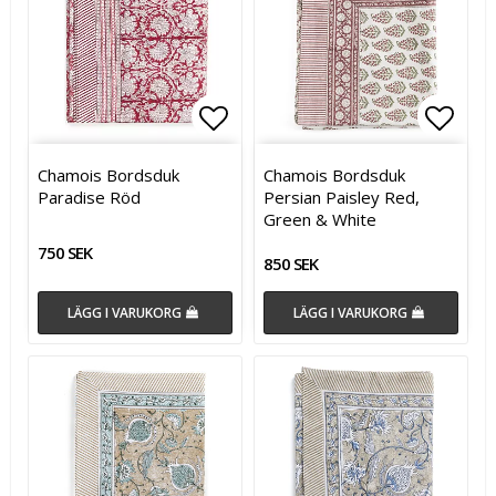
Lägg till i favoritlistan
Lägg t
Lägg t
Chamois Bordsduk
Chamois Bordsduk
Paradise Röd
Persian Paisley Red,
Green & White
750 SEK
850 SEK
LÄGG I VARUKORG
LÄGG I VARUKORG