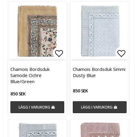
Lägg till i favoritlistan
Lägg till i favoritlistan
Lägg t
Chamois Bordsduk
Chamois Bordsduk Simmi
Samode Ochre
Dusty Blue
Blue/Green
850 SEK
850 SEK
LÄGG I VARUKORG
LÄGG I VARUKORG