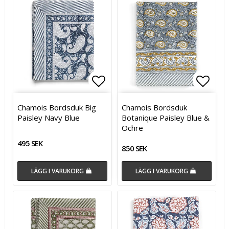
Lägg till i favoritlistan
Lägg till i favoritlistan
Lägg t
Chamois Bordsduk Big
Chamois Bordsduk
Paisley Navy Blue
Botanique Paisley Blue &
Ochre
495 SEK
850 SEK
LÄGG I VARUKORG
LÄGG I VARUKORG