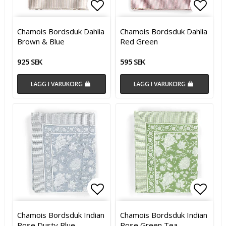
Lägg till i favoritlistan
Lägg till i favoritlistan
Lägg t
Lägg t
Chamois Bordsduk Dahlia
Chamois Bordsduk Dahlia
Brown & Blue
Red Green
925 SEK
595 SEK
LÄGG I VARUKORG
LÄGG I VARUKORG
Lägg till i favoritlistan
Lägg till i favoritlistan
Lägg t
Chamois Bordsduk Indian
Chamois Bordsduk Indian
Rose Dusty Blue
Rose Green Tea