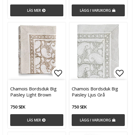
LÄS MER
LÄGG I VARUKORG
Lägg till i favoritlistan
Lägg t
Lägg t
Chamois Bordsduk Big
Chamois Bordsduk Big
Paisley Light Brown
Paisley Ljus Grå
750 SEK
750 SEK
LÄS MER
LÄGG I VARUKORG