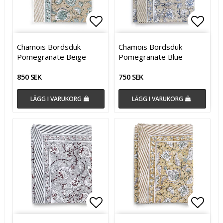
Lägg till i favoritlistan
Lägg t
Chamois Bordsduk
Chamois Bordsduk
Pomegranate Beige
Pomegranate Blue
850 SEK
750 SEK
LÄGG I VARUKORG
LÄGG I VARUKORG
Lägg till i favoritlistan
Lägg t