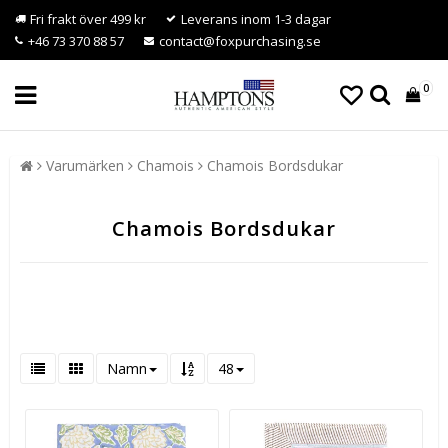
Fri frakt över 499 kr
Leverans inom 1-3 dagar
+46 73 370 88 57
contact@foxpurchasing.se
0
Varumärken
Chamois
Chamois Bordsdukar
Chamois Bordsdukar
Namn
48