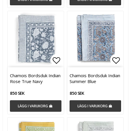
Lägg till i favoritlistan
Lägg t
Lägg t
Chamois Bordsduk Indian
Chamois Bordsduk Indian
Rose True Navy
Summer Blue
850 SEK
850 SEK
LÄGG I VARUKORG
LÄGG I VARUKORG