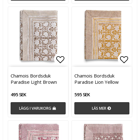
Lägg till i favoritlistan
Lägg till i favoritlistan
Lägg t
Lägg t
Chamois Bordsduk
Chamois Bordsduk
Paradise Light Brown
Paradise Lion Yellow
495 SEK
595 SEK
LÄGG I VARUKORG
LÄS MER