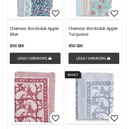
Lägg till i favoritlistan
Lägg t
Chamois Bordsduk Apple
Chamois Bordsduk Apple
Blue
Turquoise
850 SEK
850 SEK
LÄGG I VARUKORG
LÄGG I VARUKORG
NYHET