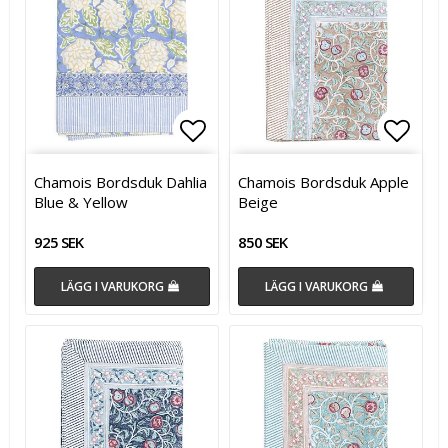
Lägg till i favoritlistan
Lägg till i favoritlistan
Lägg t
Chamois Bordsduk Dahlia
Chamois Bordsduk Apple
Blue & Yellow
Beige
925 SEK
850 SEK
LÄGG I VARUKORG
LÄGG I VARUKORG