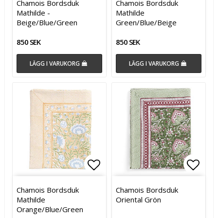
Chamois Bordsduk
Chamois Bordsduk
Mathilde -
Mathilde
Beige/Blue/Green
Green/Blue/Beige
850 SEK
850 SEK
LÄGG I VARUKORG
LÄGG I VARUKORG
Lägg till i favoritlistan
Lägg till i favoritlistan
Lägg t
Chamois Bordsduk
Chamois Bordsduk
Mathilde
Oriental Grön
Orange/Blue/Green