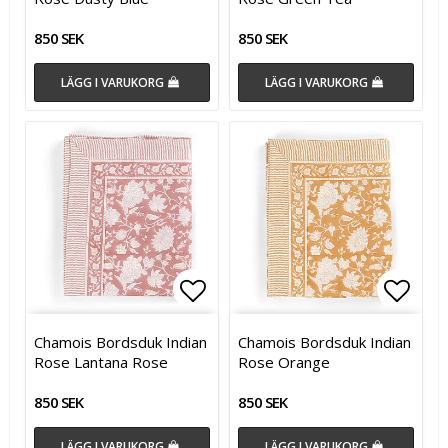
850 SEK
850 SEK
LÄGG I VARUKORG
LÄGG I VARUKORG
Lägg till i favoritlistan
Lägg till i favoritlistan
Lägg t
Chamois Bordsduk Indian
Chamois Bordsduk Indian
Rose Lantana Rose
Rose Orange
850 SEK
850 SEK
LÄGG I VARUKORG
LÄGG I VARUKORG