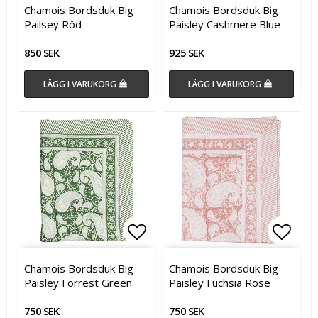
Lägg till i favoritlistan
Lägg t
Lägg t
Chamois Bordsduk Big
Chamois Bordsduk Big
Pailsey Röd
Paisley Cashmere Blue
850 SEK
925 SEK
LÄGG I VARUKORG
LÄGG I VARUKORG
Lägg till i favoritlistan
Lägg t
Lägg t
Chamois Bordsduk Big
Chamois Bordsduk Big
Paisley Forrest Green
Paisley Fuchsia Rose
750 SEK
750 SEK