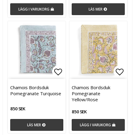
LÄGG I VARUKORG
LÄS MER
Lägg till i favoritlistan
Lägg t
Lägg t
Chamois Bordsduk
Chamois Bordsduk
Pomegranate Turquoise
Pomegranate
Yellow/Rose
850 SEK
850 SEK
LÄS MER
LÄGG I VARUKORG