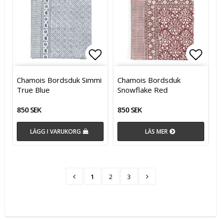
Lägg till i favoritlistan
Lägg t
Lägg t
Chamois Bordsduk Simmi
Chamois Bordsduk
True Blue
Snowflake Red
850 SEK
850 SEK
LÄGG I VARUKORG
LÄS MER
1
2
3