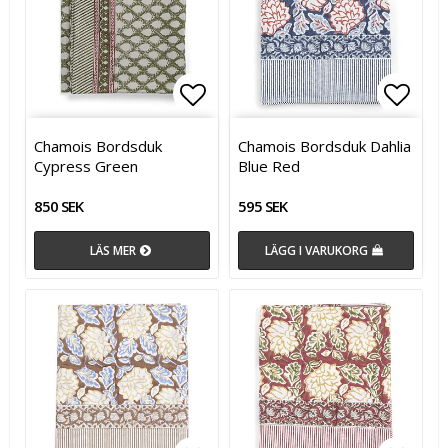
Lägg till i favoritlistan
Lägg t
Lägg t
Chamois Bordsduk
Chamois Bordsduk Dahlia
Cypress Green
Blue Red
850 SEK
595 SEK
LÄS MER
LÄGG I VARUKORG