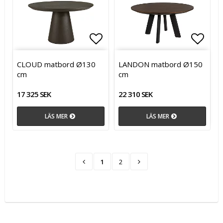
Lägg till i favoritlistan
Lägg t
CLOUD matbord Ø130
LANDON matbord Ø150
cm
cm
17 325 SEK
22 310 SEK
LÄS MER
LÄS MER
1
2