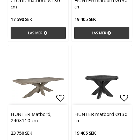
CLOUD matbord Ø130
HUNTER matbord Ø130
cm
cm
17 590 SEK
19 405 SEK
LÄS MER
LÄS MER
Lägg till i favoritlistan
Lägg till i favoritlistan
Lägg t
Lägg t
HUNTER Matbord,
HUNTER matbord Ø130
240×110 cm
cm
23 750 SEK
19 405 SEK