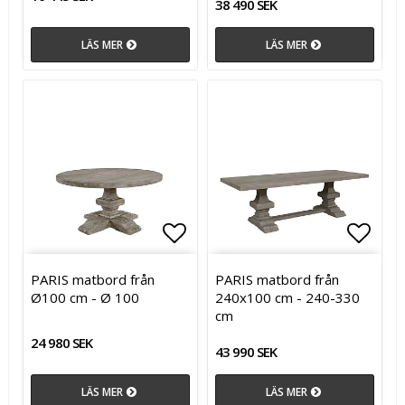
38 490 SEK
LÄS MER
LÄS MER
Lägg till i favoritlistan
Lägg t
PARIS matbord från
PARIS matbord från
Ø100 cm - Ø 100
240x100 cm - 240-330
cm
24 980 SEK
43 990 SEK
LÄS MER
LÄS MER