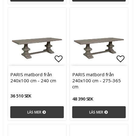
Lägg till i favoritlistan
Lägg t
PARIS matbord från
PARIS matbord från
240x100 cm - 240 cm
240x100 cm - 275-365
cm
36 510 SEK
48 390 SEK
LÄS MER
LÄS MER