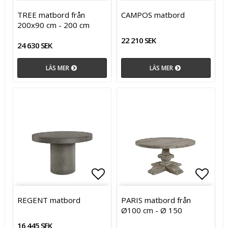
Lägg till i favoritlistan
Lägg t
Lägg t
TREE matbord från
CAMPOS matbord
200x90 cm - 200 cm
22 210 SEK
24 630 SEK
LÄS MER
LÄS MER
Lägg till i favoritlistan
Lägg till i favoritlistan
Lägg t
REGENT matbord
PARIS matbord från
Ø100 cm - Ø 150
16 445 SEK