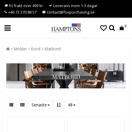
Fri frakt över 499 kr
Leverans inom 1-3 dagar
+46 73 370 88 57
contact@foxpurchasing.se
0
Möbler
Bord
Matbord
Senaste
48