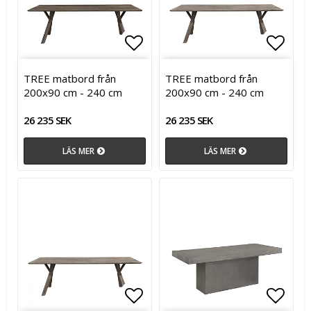
Lägg till i favoritlistan
Lägg t
TREE matbord från
TREE matbord från
200x90 cm - 240 cm
200x90 cm - 240 cm
26 235 SEK
26 235 SEK
LÄS MER
LÄS MER