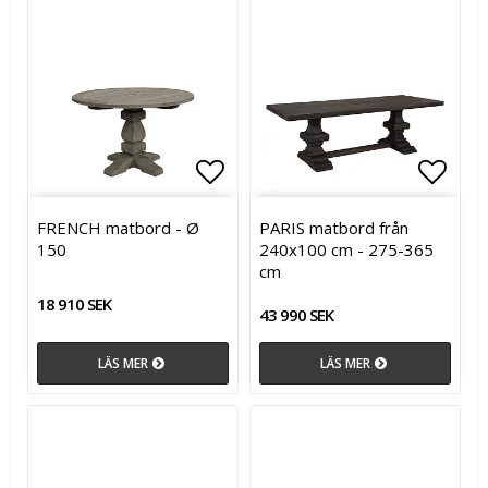
Lägg till i favoritlistan
Lägg t
FRENCH matbord - Ø
PARIS matbord från
150
240x100 cm - 275-365
cm
18 910 SEK
43 990 SEK
LÄS MER
LÄS MER