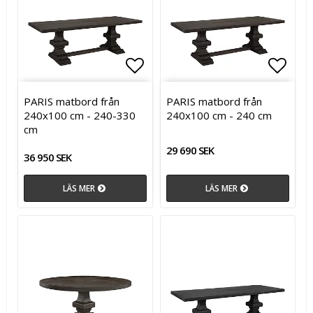
Lägg till i favoritlistan
Lägg t
PARIS matbord från
PARIS matbord från
240x100 cm - 240-330
240x100 cm - 240 cm
cm
29 690 SEK
36 950 SEK
LÄS MER
LÄS MER