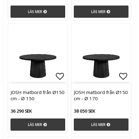
LÄS MER
LÄS MER
Lägg till i favoritlistan
Lägg t
JOSH matbord från Ø150
JOSH matbord från Ø150
cm - Ø 150
cm - Ø 170
36 290 SEK
38 050 SEK
LÄS MER
LÄS MER