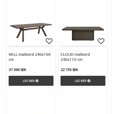
Lägg till i favoritlistan
Lägg till i favoritlistan
Lägg t
Lägg t
WILL matbord 240x100
CLOUD matbord
cm
240x110 cm
37 390 SEK
22 735 SEK
LÄS MER
LÄS MER