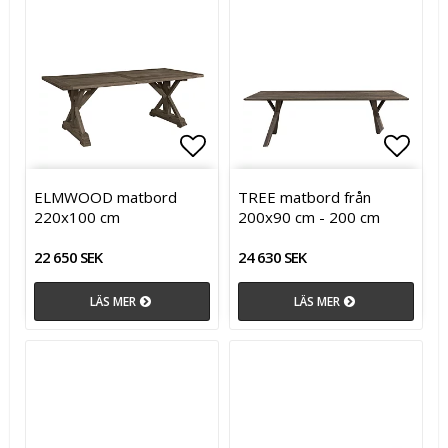
Lägg till i favoritlistan
Lägg t
ELMWOOD matbord
TREE matbord från
220x100 cm
200x90 cm - 200 cm
22 650 SEK
24 630 SEK
LÄS MER
LÄS MER