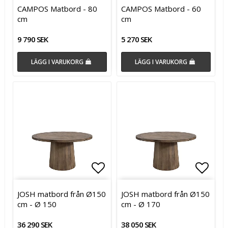
Lägg till i favoritlistan
Lägg t
CAMPOS Matbord - 80
CAMPOS Matbord - 60
cm
cm
9 790 SEK
5 270 SEK
LÄGG I VARUKORG
LÄGG I VARUKORG
Lägg till i favoritlistan
Lägg t
JOSH matbord från Ø150
JOSH matbord från Ø150
cm - Ø 150
cm - Ø 170
36 290 SEK
38 050 SEK