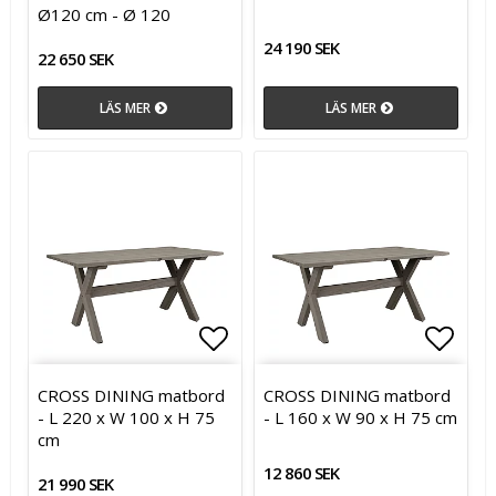
Ø120 cm - Ø 120
24 190 SEK
22 650 SEK
LÄS MER
LÄS MER
Lägg till i favoritlistan
Lägg t
CROSS DINING matbord
CROSS DINING matbord
- L 220 x W 100 x H 75
- L 160 x W 90 x H 75 cm
cm
12 860 SEK
21 990 SEK