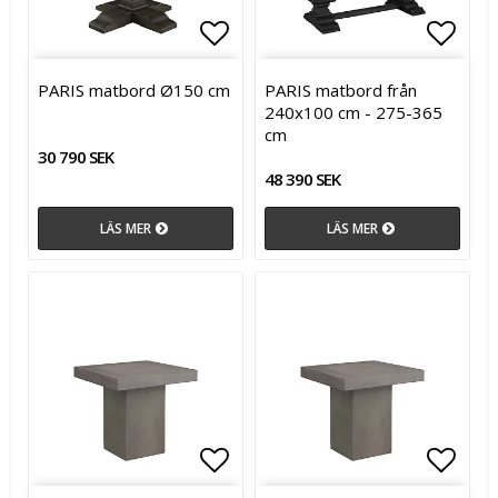
Lägg till i favoritlistan
Lägg till i favoritlistan
Lägg t
PARIS matbord Ø150 cm
PARIS matbord från
240x100 cm - 275-365
cm
30 790 SEK
48 390 SEK
LÄS MER
LÄS MER