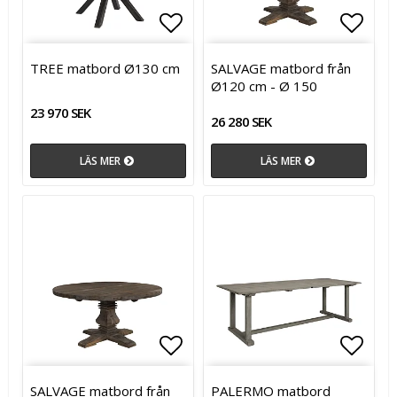
Lägg till i favoritlistan
Lägg till i favoritlistan
Lägg t
TREE matbord Ø130 cm
SALVAGE matbord från
Ø120 cm - Ø 150
23 970 SEK
26 280 SEK
LÄS MER
LÄS MER
Lägg till i favoritlistan
Lägg t
Lägg t
SALVAGE matbord från
PALERMO matbord