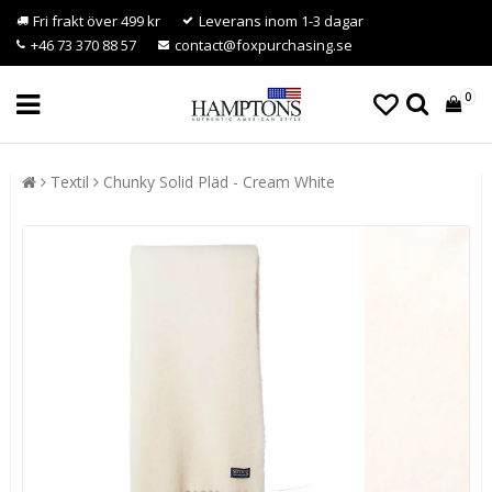
Fri frakt över 499 kr
Leverans inom 1-3 dagar
+46 73 370 88 57
contact@foxpurchasing.se
0
Textil
Chunky Solid Pläd - Cream White