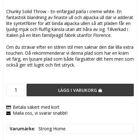
Lägg till i favoritlistan
Chunky Solid Throw - En enfärgad pärla i creme white. En
fantastisk blandning av finaste ull och alpacka ull där vi adderat
lite syntetfibrer för att binda alpacka ullen så att pläden får en
ljuvlig mjuk och fluffig känsla utan att håra av sig. Tillverkad i
Italien på en liten familjeägd fabrik utanför Florence.
Om du strävar efter en stilren stil men saknar den där lilla extra
touchen. Då rekommenderar vi denna pläd som har en kräm
vit färg, en ljusare pläd som både färgsätter ditt hem men som
också ger ett lugnt och fint utryck.
LÄGG I VARUKORG
Betala säkert med kort
Maila oss, vi svarar snabbt!
Varumärke
Strong Home