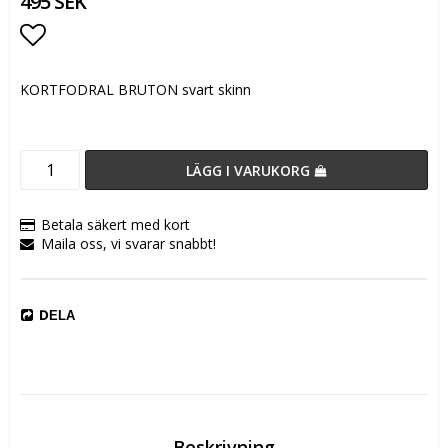
495 SEK
Lägg till i favoritlistan
KORTFODRAL BRUTON svart skinn
LÄGG I VARUKORG
Betala säkert med kort
Maila oss, vi svarar snabbt!
DELA
Beskrivning