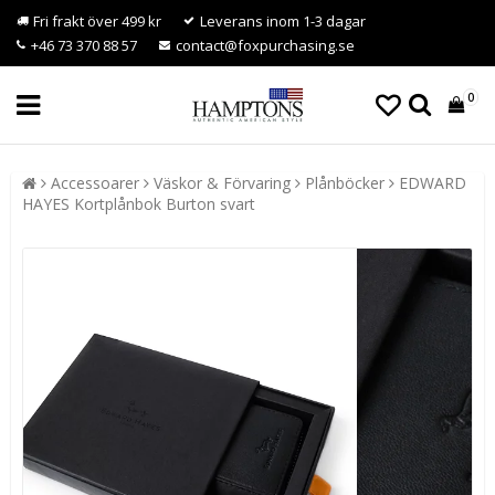
Fri frakt över 499 kr
Leverans inom 1-3 dagar
+46 73 370 88 57
contact@foxpurchasing.se
0
Accessoarer
Väskor & Förvaring
Plånböcker
EDWARD
HAYES Kortplånbok Burton svart