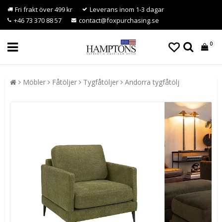
Fri frakt över 499 kr
Leverans inom 1-3 dagar
+46 73 370 88 57
contact@foxpurchasing.se
0
Möbler
Fåtöljer
Tygfåtöljer
Andorra tygfåtölj