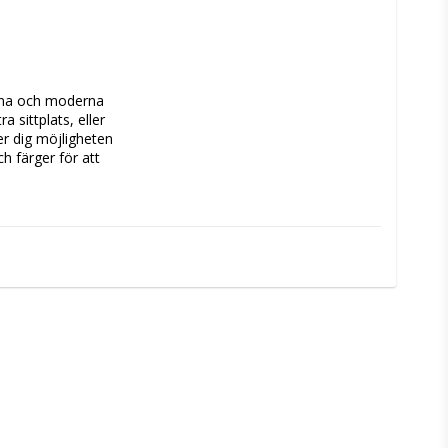
rena och moderna 
 sittplats, eller 
er dig möjligheten 
h färger för att 