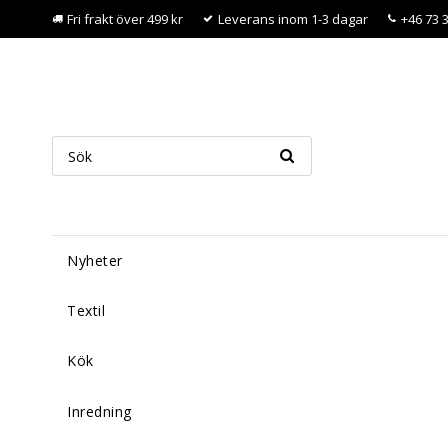
Fri frakt över 499 kr
Leverans inom 1-3 dagar
+46 73 
Nyheter
Textil
Kök
Inredning