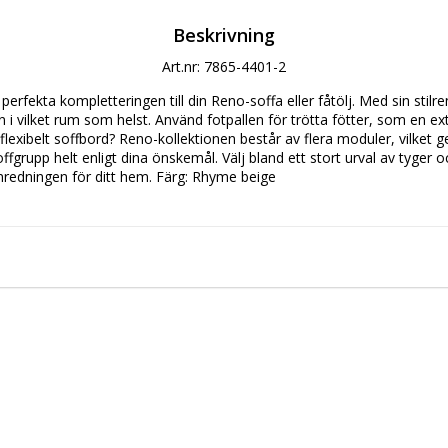
Beskrivning
Art.nr: 7865-4401-2
perfekta kompletteringen till din Reno-soffa eller fåtölj. Med sin stil
 i vilket rum som helst. Använd fotpallen för trötta fötter, som en extra
flexibelt soffbord? Reno-kollektionen består av flera moduler, vilket g
ffgrupp helt enligt dina önskemål. Välj bland ett stort urval av tyger oc
inredningen för ditt hem. Färg: Rhyme beige