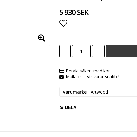
5 930 SEK
Lägg till i favoritlista
-
+
Betala säkert med kort
Maila oss, vi svarar snabbt!
Varumärke
Artwood
DELA