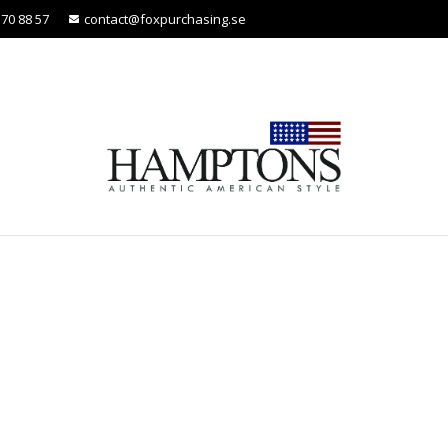
370 88 57
contact@foxpurchasing.se