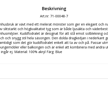
Beskrivning
Art.nr: 71-00048-7
husbruk är vävt med ett melerat mönster som ger en elegant och naturl
 av slitstarkt och högkvalitativt tyg som är både ljusäkta och väderbestä
mhusmiljöer. Kuddfodralet är designat för att stå emot solblekning och
sch och snygg stil hela säsongen. Den dolda dragkedjan i nederkant ge
samtidigt som det gör kuddfodralet enkelt att ta av och på. Passar utm
oungemöbler eller balkongen och är enkel att kombinera med andra 
e ingår ej. Material: 100% akryl Färg: Blue