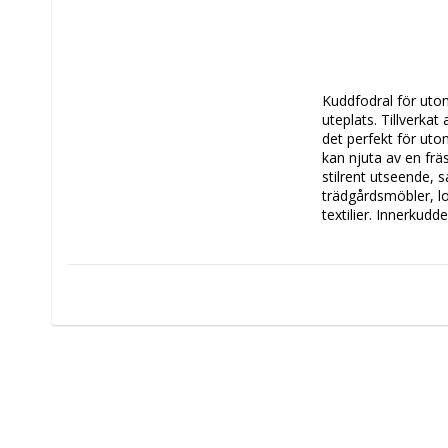
Kuddfodral för utom
uteplats. Tillverkat
det perfekt för uto
kan njuta av en frä
stilrent utseende, 
trädgårdsmöbler, l
textilier. Innerkudd