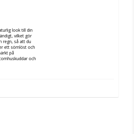
ig look till din 
ndigt, vilket gör 
 regn, så att du 
r ett sömlöst och 
ärkt på 
utomhuskuddar och 