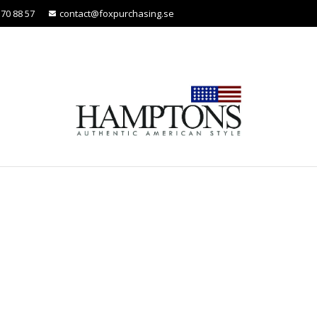
370 88 57
contact@foxpurchasing.se