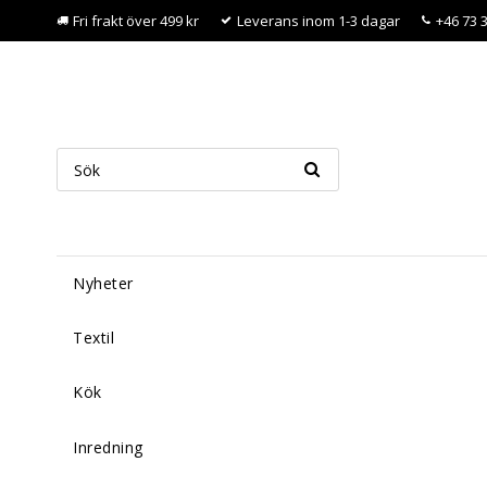
Fri frakt över 499 kr
Leverans inom 1-3 dagar
+46 73 
Nyheter
Textil
Kök
Inredning