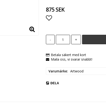
875 SEK
Lägg till i favoritlista
-
+
Betala säkert med kort
Maila oss, vi svarar snabbt!
Varumärke
Artwood
DELA