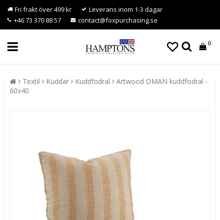
Fri frakt över 499 kr
Leverans inom 1-3 dagar
+46 73 370 88 57
contact@foxpurchasing.se
0
Textil
Kuddar
Kuddfodral
Artwood OMAN kuddfodral -
60x40