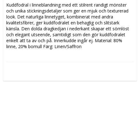
Kuddfodral i linneblandning med ett stilrent randigt mönster 
och unika stickningsdetaljer som ger en mjuk och texturerad 
look. Det naturliga linnetyget, kombinerat med andra 
kvalitetsfibrer, ger kuddfodralet en behaglig och slitstark 
känsla. Den dolda dragkedjan i nederkant skapar ett sömlöst 
och elegant utseende, samtidigt som den gör kuddfodralet 
enkelt att ta av och på. Innerkudde ingår ej. Material: 80% 
linne, 20% bomull Färg: Linen/Saffron