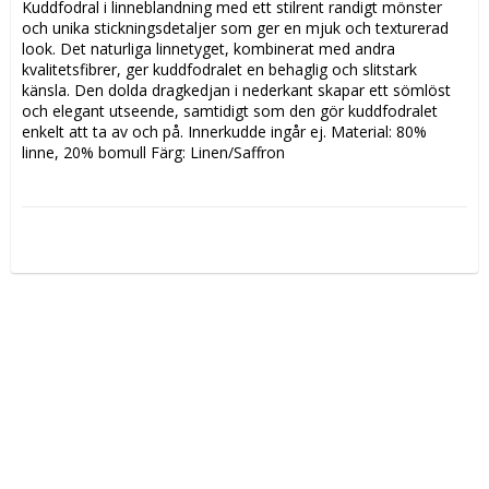
Kuddfodral i linneblandning med ett stilrent randigt mönster 
och unika stickningsdetaljer som ger en mjuk och texturerad 
look. Det naturliga linnetyget, kombinerat med andra 
kvalitetsfibrer, ger kuddfodralet en behaglig och slitstark 
känsla. Den dolda dragkedjan i nederkant skapar ett sömlöst 
och elegant utseende, samtidigt som den gör kuddfodralet 
enkelt att ta av och på. Innerkudde ingår ej. Material: 80% 
linne, 20% bomull Färg: Linen/Saffron