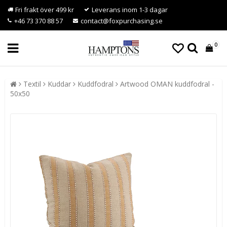
Fri frakt över 499 kr
Leverans inom 1-3 dagar
+46 73 370 88 57
contact@foxpurchasing.se
0
Textil
Kuddar
Kuddfodral
Artwood OMAN kuddfodral -
50x50