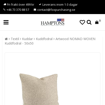
Fri frakt över 499 kr
Leverans inom 1-3 dagar
+46 73 370 88 57
contact@foxpurchasing.se
0
Textil
Kuddar
Kuddfodral
Artwood NOMAD WOVEN
Kuddfodral - 50x50