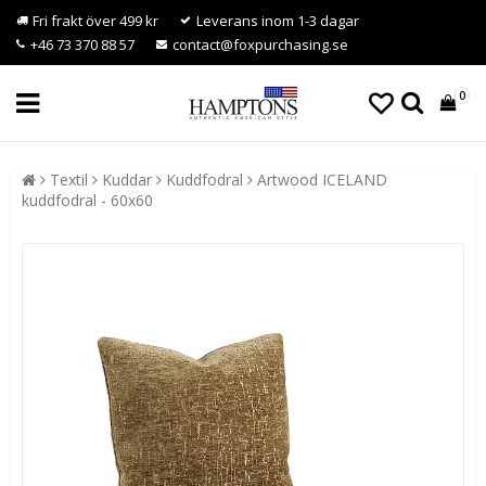
Fri frakt över 499 kr
Leverans inom 1-3 dagar
+46 73 370 88 57
contact@foxpurchasing.se
0
Textil
Kuddar
Kuddfodral
Artwood ICELAND
kuddfodral - 60x60