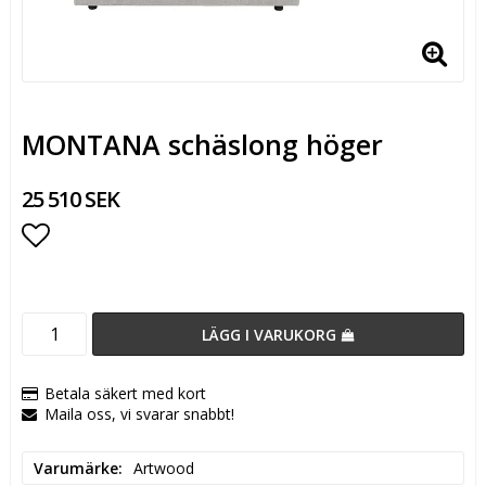
MONTANA schäslong höger
25 510 SEK
Lägg till i favoritlistan
LÄGG I VARUKORG
Betala säkert med kort
Maila oss, vi svarar snabbt!
Varumärke
Artwood