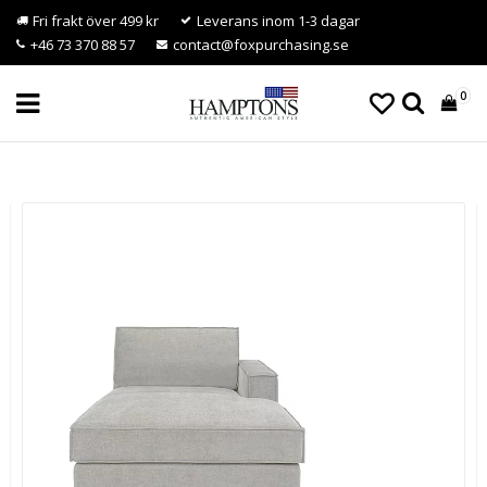
Fri frakt över 499 kr
Leverans inom 1-3 dagar
+46 73 370 88 57
contact@foxpurchasing.se
0