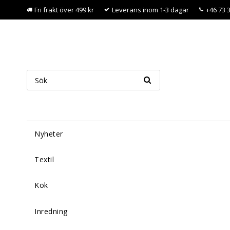
Fri frakt över 499 kr
Leverans inom 1-3 dagar
+46 73 
Nyheter
Textil
Kök
Inredning