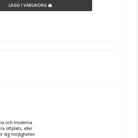
LÄGG I VARUKORG
rena och moderna 
 sittplats, eller 
er dig möjligheten 