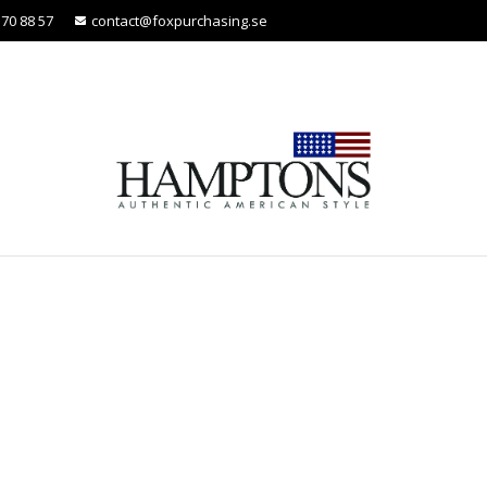
370 88 57
contact@foxpurchasing.se