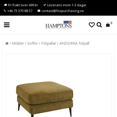
Fri frakt över 499 kr
Leverans inom 1-3 dagar
+46 73 370 88 57
contact@foxpurchasing.se
0
Möbler
Soffor
Fotpallar
ANDORRA fotpall